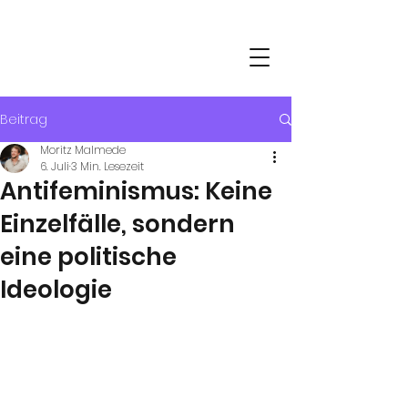
DE-ZENTRALE
zur Förderung der Jugendarbeit
mit Schülerinnen und Schülern e.V.
Beitrag
Moritz Malmede
6. Juli
3 Min. Lesezeit
Antifeminismus: Keine
Einzelfälle, sondern
eine politische
Ideologie