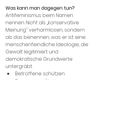
Was kann man dagegen tun?
Antifeminismus beim Namen 
nennen. Nicht als „konservative 
Meinung" verharmlosen, sondern 
als das benennen, was er ist: eine 
menschenfeindliche Ideologie, die 
Gewalt legitimiert und 
demokratische Grundwerte 
untergräbt.
Betroffene schützen: 
Ressourcen für 
Beratungsstellen, Rechtshilfe, 
digitalen Schutz
Bildungsarbeit leisten: 
Medienkompetenz, 
Demokratiebildung, Aufklärung 
über Radikalisierungswege
Politisch handeln: Hate Speech 