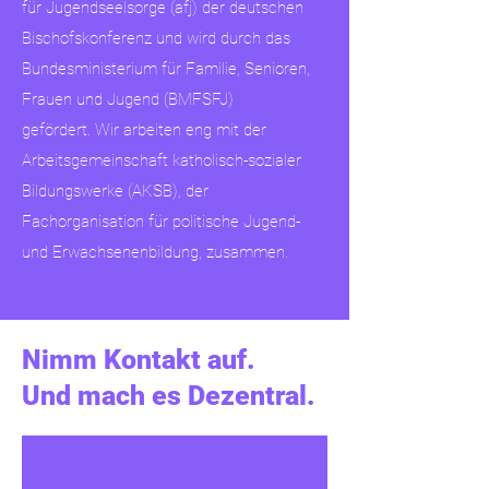
für Jugendseelsorge (afj) der deutschen
Bischofskonferenz und wird durch das
Bundesministerium für Familie, Senioren,
Frauen und Jugend (BMFSFJ)
gefördert.
Wir arbeiten eng mit der
Arbeitsgemeinschaft katholisch-sozialer
Bildungswerke (AKSB), der
Fachorganisation für politische Jugend-
und Erwachsenenbildung, zusammen.
Nimm Kontakt auf.
Und mach es Dezentral.