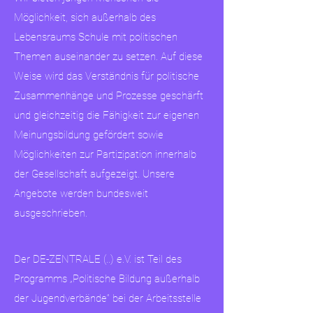
Möglichkeit, sich außerhalb des
Lebensraums Schule mit politischen
Themen auseinander zu setzen. Auf diese
Weise wird das Verständnis für politische
Zusammenhänge und Prozesse geschärft
und gleichzeitig die Fähigkeit zur eigenen
Meinungsbildung gefördert sowie
Möglichkeiten zur Partizipation innerhalb
der Gesellschaft aufgezeigt. Unsere
Angebote werden bundesweit
ausgeschrieben.
Der DE-ZENTRALE (..) e.V. ist Teil des
Programms „Politische Bildung außerhalb
der Jugendverbände“ bei der Arbeitsstelle