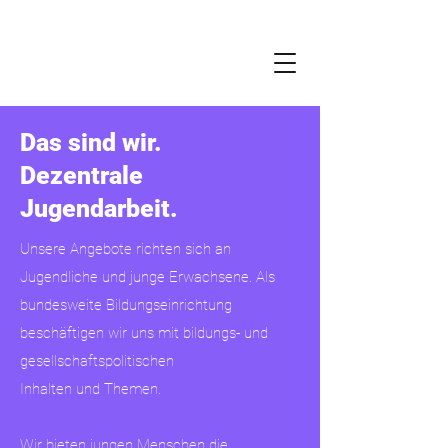
DE-ZENTRALE
zur Förderung der Jugendarbeit
mit Schülerinnen und Schülern e.V.
Das sind wir.
Dezentrale
Jugendarbeit.
Unsere Angebote richten sich an
Jugendliche und junge Erwachsene. Als
bundesweite Bildungseinrichtung
beschäftigen wir uns mit bildungs- und
gesellschaftspolitischen
Inhalten und Themen.
Wir bieten jungen Menschen die