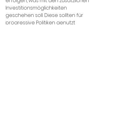
erfolgen, was mit den zusätzlichen 
Investitionsmöglichkeiten 
geschehen soll. Diese sollten für 
progressive Politiken genutzt 
werden, welche möglichst vielen 
Menschen helfen.
Alle ansehen
Aktuelle Beiträge