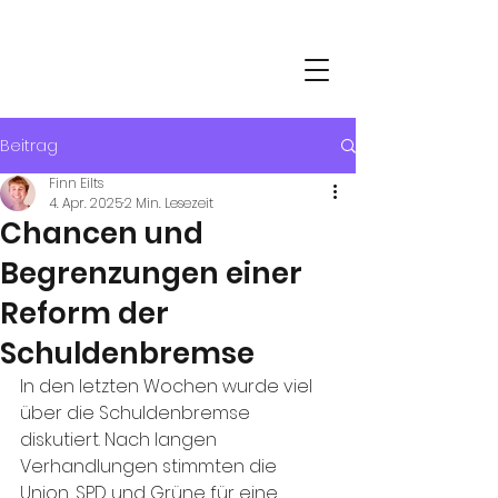
DE-ZENTRALE
zur Förderung der Jugendarbeit
mit Schülerinnen und Schülern e.V.
Beitrag
Finn Eilts
4. Apr. 2025
2 Min. Lesezeit
Chancen und
Begrenzungen einer
Reform der
Schuldenbremse
In den letzten Wochen wurde viel 
über die Schuldenbremse 
diskutiert. Nach langen 
Verhandlungen stimmten die 
Union, SPD und Grüne für eine 