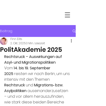
DE-ZENTRALE
zur Förderung der Jugendarbeit
mit Schülerinnen und Schülern e.V.
Beitrag
Finn Eilts
2. Okt. 2025
3 Min. Lesezeit
PolitAkademie 2025
Rechtsruck – Auswirkungen auf 
Asyl‑ und Migrationspolitiken
Vom 
14. bis 19. September 
2025
 reisten wir nach Berlin, um uns 
intensiv mit den Themen 
Rechtsruck
 und 
Migrations‑ bzw. 
Asylpolitiken
 auseinanderzusetzen 
– und vor allem herauszufinden, 
wie stark diese beiden Bereiche 