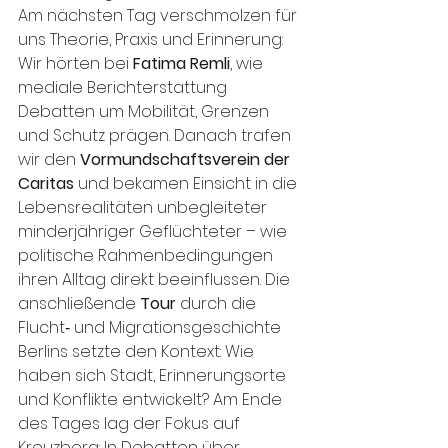
Am nächsten Tag verschmolzen für 
uns Theorie, Praxis und Erinnerung: 
Wir hörten bei 
Fatima Remli
, wie 
mediale Berichterstattung 
Debatten um Mobilität, Grenzen 
und Schutz prägen. Danach trafen 
wir den 
Vormundschaftsverein der 
Caritas
 und bekamen Einsicht in die 
Lebensrealitäten unbegleiteter 
minderjähriger Geflüchteter – wie 
politische Rahmenbedingungen 
ihren Alltag direkt beeinflussen. Die 
anschließende 
Tour
 durch die 
Flucht‑ und Migrationsgeschichte 
Berlins setzte den Kontext: Wie 
haben sich Stadt, Erinnerungsorte 
und Konflikte entwickelt? Am Ende 
des Tages lag der Fokus auf 
Kreuzberg: In Debatten über 