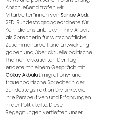
Anschließend trafen wir 
Mitarbeiter*innen von 
Sanae Abdi
, 
SPD-Bundestagsabgeordnete für 
Köln, die uns Einblicke in ihre Arbeit 
als Sprecherin für wirtschaftliche 
Zusammenarbeit und Entwicklung 
gaben und über aktuelle politische 
Themen diskutierten. Der Tag 
endete mit einem Gespräch mit 
Gökay Akbulut
, migrations- und 
frauenpolitische Sprecherin der 
Bundestagsfraktion Die Linke, die 
ihre Perspektiven und Erfahrungen 
in der Politik teilte. Diese 
Begegnungen vertieften unser 
Verständnis für die Verknüpfung 
von Politik, Medien und Gesellschaft. 
Den Abschluss des Tages bildete 